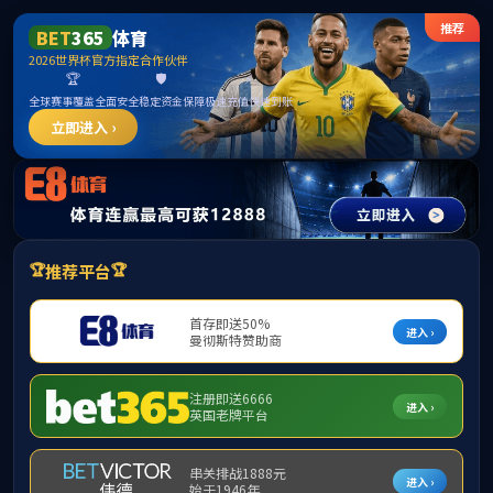
公海·(贵宾会)官网-VIP ONLINE
首页
学院概况
师资队伍
人才培养
学科建设
科学研究
党建工作
党建工作
学生工作
实验中心
合作交流